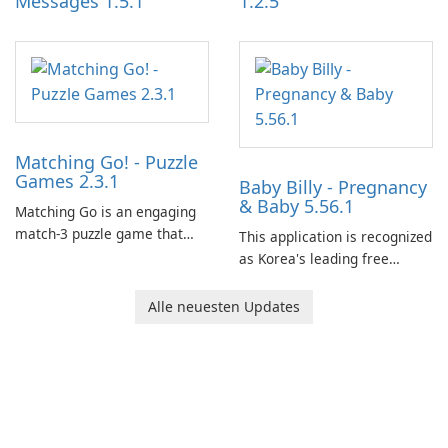
Messages 1.5.1
1.2.5
Matching Go! - Puzzle
Games 2.3.1
Baby Billy - Pregnancy
& Baby 5.56.1
Matching Go is an engaging
match-3 puzzle game that
This application is recognized
invites players to join Chloe
as Korea's leading free
and her charming corgi,
platform for pregnancy and
Ollie, on an adventurous
baby tracking, offering
Alle neuesten Updates
journey across diverse
essential healthcare tips and
landscapes.
doctor-approved articles.