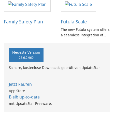
eDash racing dashboard.
rapid calculations of
Users can seek assistance
fundamental electrical
from the dealer where the
parameters such as current,
device was purchased or
voltage, and power, which
Family Safety Plan
Futula Scale
access comprehensive
are essential for tasks like
support and tutorials on …
wire sizing and system
The new Futula system offers
analysis.
a seamless integration of
food scales with users’
dietary health records,
providing a more
Neueste Version
streamlined approach to
26.6.2.960
tracking nutrition.
Sichere, kostenlose Downloads geprüft von UpdateStar
Jetzt kaufen
App Store
Bleib up-to-date
mit UpdateStar Freeware.