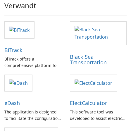
Verwandt
BiTrack
Black Sea
BiTrack offers a
Transportation
comprehensive platform for
monitoring all your orders
and rewards within a single,
user-friendly application.
eDash
ElectCalculator
The application is designed
This software tool was
to facilitate the configuration
developed to assist electrical
and optimal utilization of the
engineers in performing