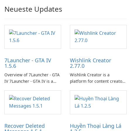
Neueste Updates
7Launcher - GTA IV
Wishlink Creator
1.5.6
2.77.0
Overview of 7Launcher - GTA
Wishlink Creator is a
IV 7Launcher - GTA IV is a
platform for content creators
specialized software
designed to monetize their
application designed to
work through built-in brand
optimize the gaming
partnerships and integrated
experience for Grand Theft
tools for content distribution
Auto IV.
and audience engagement.
Recover Deleted
Huyền Thoại Làng Lá