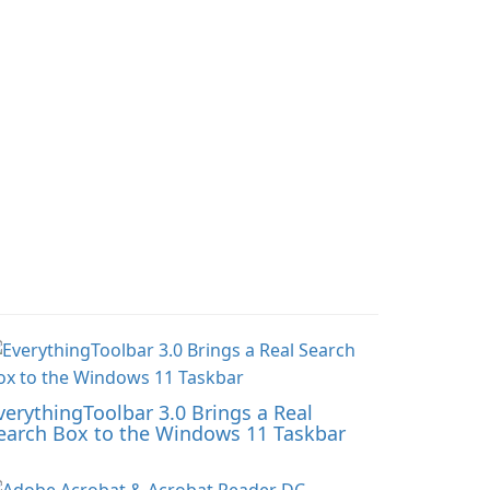
iverse.
Minecraft PE experience
will become even more
captivating and
immersive.
verythingToolbar 3.0 Brings a Real
earch Box to the Windows 11 Taskbar