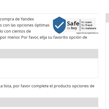
 compra de Yandex
Safe
No 
scam
ias con las opciones óptimas
No 
fraud
to 
buy
No 
malware
do con cientos de
supported by UpdateStar.com
or menor. Por favor, elija su favorito opción de
sta lista, por favor complete el producto opciones de