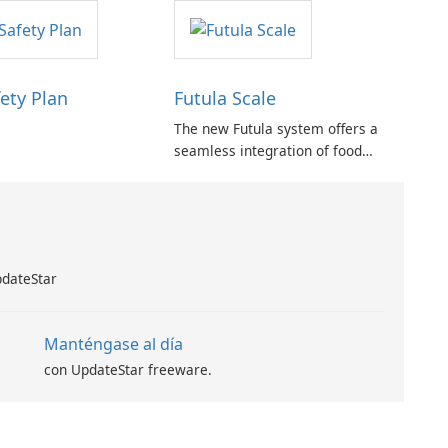
racing dashboard. Users can seek
assistance from the dealer where
the device was purchased or
access comprehensive support and
ety Plan
Futula Scale
tutorials on …
The new Futula system offers a
seamless integration of food
scales with users’ dietary health
records, providing a more
streamlined approach to tracking
nutrition.
pdateStar
Manténgase al día
con UpdateStar freeware.