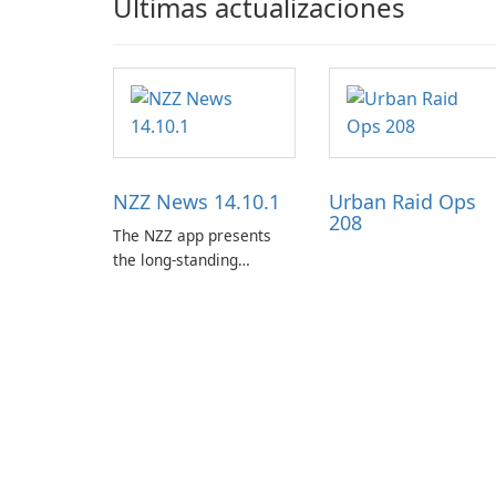
Últimas actualizaciones
NZZ News 14.10.1
Urban Raid Ops
208
The NZZ app presents
the long-standing
journalism of the NZZ,
rooted in independence,
open debate, and a
liberal outlook that
embraces diverse
opinion.