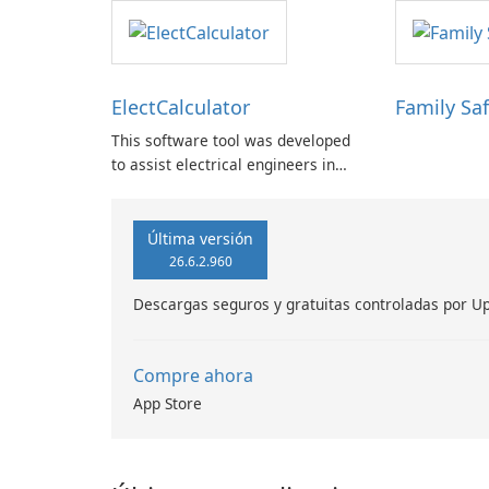
single, user-friendly application.
ElectCalculator
Family Saf
This software tool was developed
to assist electrical engineers in
performing rapid calculations of
fundamental electrical parameters
such as current, voltage, and
Última versión
power, which are essential for
26.6.2.960
tasks like wire sizing and system
Descargas seguros y gratuitas controladas por U
analysis.
Compre ahora
App Store