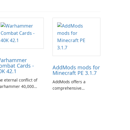
arhammer
ombat Cards -
AddMods mods for
0K 42.1
Minecraft PE 3.1.7
e eternal conflict of
AddMods offers a
arhammer 40,000
comprehensive
kes a new turn in
collection of add-ons for
arhammer Combat
Minecraft PE, allowing
rds - 40K, a card game
you to enhance your
aturing miniatures
gameplay with incredible
rom Games Workshop's
mods and maps. With
arhammer 40,000
these add-ons, your