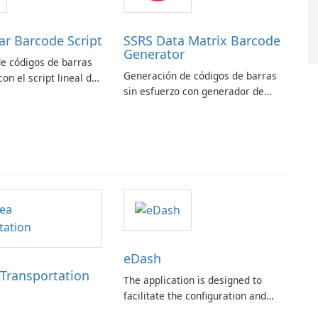
ar Barcode Script
SSRS Data Matrix Barcode
Generator
e códigos de barras
Generación de códigos de barras
con el script lineal de
sin esfuerzo con generador de
arras ASPX
códigos de barras SSRS Data
Matrix
eDash
 Transportation
The application is designed to
facilitate the configuration and
optimal utilization of the eDash