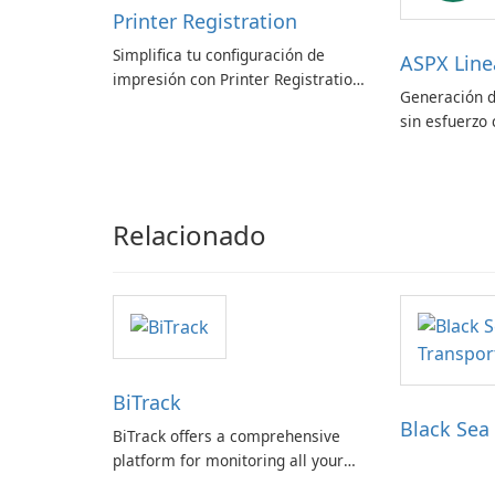
Printer Registration
Simplifica tu configuración de
ASPX Line
impresión con Printer Registration
Generación d
by Canon Inc.
sin esfuerzo 
códigos de b
Relacionado
BiTrack
Black Sea
BiTrack offers a comprehensive
platform for monitoring all your
orders and rewards within a