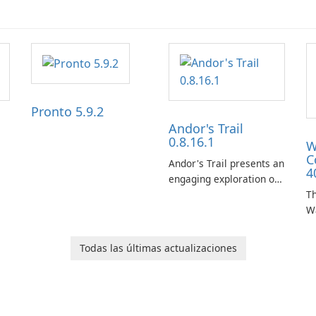
Pronto 5.9.2
Andor's Trail
0.8.16.1
W
C
Andor's Trail presents an
4
engaging exploration of
the fantasy world of
Th
Dhayavar, centered
W
around the pursuit of
ta
your brother, Andor,
W
Todas las últimas actualizaciones
through a quest-driven
Ca
narrative inspired by
fe
classic role-playing
f
games.
W