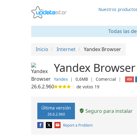
Nuestros producto
Todas las de
Inicio
Internet
Yandex Browser
Yandex Browser 
Yandex
❘
0,6MB
❘
Comercial
❘
iOS
de votos
19
Última versión
Seguro para instalar
26.6.2.960
Report a Problem