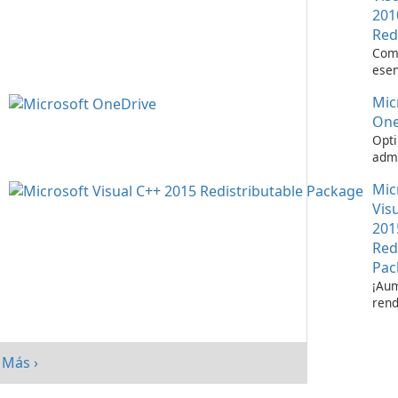
201
Red
Com
esen
ejec
Mic
apli
Visu
One
Opti
admi
de a
Mic
Micr
One
Vis
201
Red
Pac
¡Aum
rend
su s
paq
redi
Más ›
Micr
C++ 