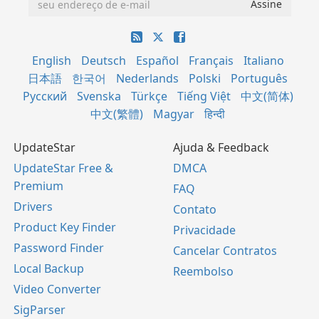
English
Deutsch
Español
Français
Italiano
日本語
한국어
Nederlands
Polski
Português
Русский
Svenska
Türkçe
Tiếng Việt
中文(简体)
中文(繁體)
Magyar
हिन्दी
UpdateStar
Ajuda & Feedback
UpdateStar Free &
DMCA
Premium
FAQ
Drivers
Contato
Product Key Finder
Privacidade
Password Finder
Cancelar Contratos
Local Backup
Reembolso
Video Converter
SigParser